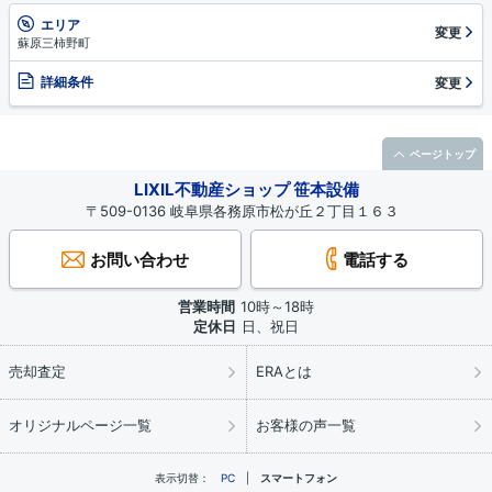
エリア
変更
蘇原三柿野町
詳細条件
変更
ページトップ
LIXIL不動産ショップ 笹本設備
〒509-0136 岐阜県各務原市松が丘２丁目１６３
お問い合わせ
電話する
営業時間
10時～18時
定休日
日、祝日
売却査定
ERAとは
オリジナルページ一覧
お客様の声一覧
表示切替：
PC
スマートフォン