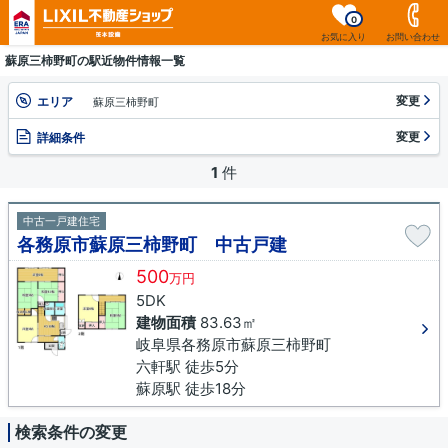
0
お気に入り
お問い合わせ
蘇原三柿野町の駅近物件情報一覧
変更
エリア
蘇原三柿野町
変更
詳細条件
1
件
中古一戸建住宅
各務原市蘇原三柿野町 中古戸建
500
万円
5DK
建物面積
83.63㎡
岐阜県各務原市蘇原三柿野町
六軒駅 徒歩5分
蘇原駅 徒歩18分
検索条件の変更