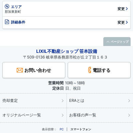
エリア
変更
那加東新町
詳細条件
変更
ページトップ
LIXIL不動産ショップ 笹本設備
〒509-0136 岐阜県各務原市松が丘２丁目１６３
お問い合わせ
電話する
営業時間
10時～18時
定休日
日、祝日
売却査定
ERAとは
オリジナルページ一覧
お客様の声一覧
表示切替：
PC
スマートフォン