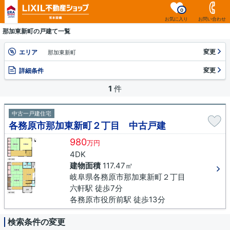
0
お気に入り
お問い合わせ
那加東新町の戸建て一覧
変更
エリア
那加東新町
変更
詳細条件
1
件
中古一戸建住宅
各務原市那加東新町２丁目 中古戸建
980
万円
4DK
建物面積
117.47㎡
岐阜県各務原市那加東新町２丁目
六軒駅 徒歩7分
各務原市役所前駅 徒歩13分
検索条件の変更