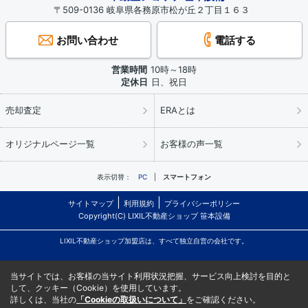
〒509-0136 岐阜県各務原市松が丘２丁目１６３
お問い合わせ
電話する
営業時間
10時～18時
定休日
日、祝日
売却査定
ERAとは
オリジナルページ一覧
お客様の声一覧
表示切替：
PC
スマートフォン
サイトマップ
利用規約
プライバシーポリシー
Copyright(C) LIXIL不動産ショップ 笹本設備
LIXIL不動産ショップ加盟店は、すべて独立自営の会社です。
当サイトでは、お客様の当サイト利用状況把握、サービス向上検討を目的と
して、クッキー（Cookie）を使用しています。
詳しくは、当社の
「Cookieの取扱いについて」
をご確認ください。