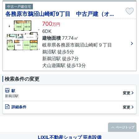
中古一戸建住宅
各務原市鵜沼山崎町9丁目 中古戸建（オーナーチェンジ）
700
万円
6DK
建物面積
77.74㎡
岐阜県各務原市鵜沼山崎町９丁目
鵜沼駅 徒歩5分
新鵜沼駅 徒歩7分
犬山遊園駅 徒歩13分
検索条件の変更
駅
変更
新鵜沼駅
詳細条件
変更
ページトップ
LIXIL不動産ショップ 笹本設備