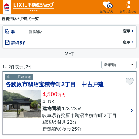
0
お気に入り
お問い合わせ
新鵜沼駅の戸建て一覧
変更
駅
新鵜沼駅
変更
詳細条件
2
件
1～2件表示 /2件
中古一戸建住宅
各務原市鵜沼宝積寺町2丁目 中古戸建
4,500
万円
4LDK
建物面積
128.23㎡
岐阜県各務原市鵜沼宝積寺町２丁目
鵜沼駅 徒歩22分
新鵜沼駅 徒歩25分