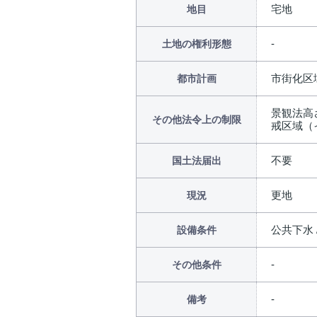
宅地
地目
土地の権利形態
市街化区
都市計画
景観法高
その他法令上の制限
戒区域（
不要
国土法届出
更地
現況
公共下水 
設備条件
その他条件
備考