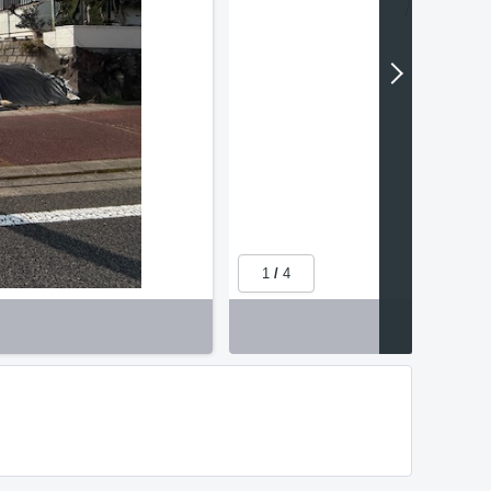
1
/
4