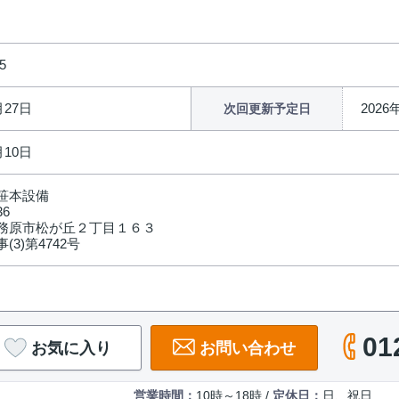
5
月27日
2026
次回更新予定日
月10日
笹本設備
36
務原市松が丘２丁目１６３
(3)第4742号
01
お気に入り
お問い合わせ
営業時間：
10時～18時 /
定休日：
日、祝日