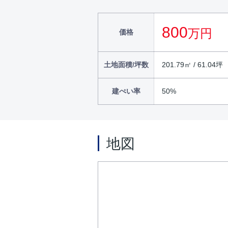
800
万円
価格
土地面積/坪数
201.79㎡ / 61.04坪
建ぺい率
50%
地図