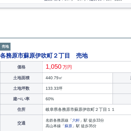
売地
各務原市蘇原伊吹町２丁目 売地
1,050
価格
万円
土地面積
440.79㎡
土地坪数
133.33坪
建ぺい率
60%
住所
岐阜県
各務原市
蘇原伊吹町
２丁目
１１
名鉄各務原線
「
六軒
」駅 徒歩33分
交通
高山本線
「
蘇原
」駅 徒歩35分