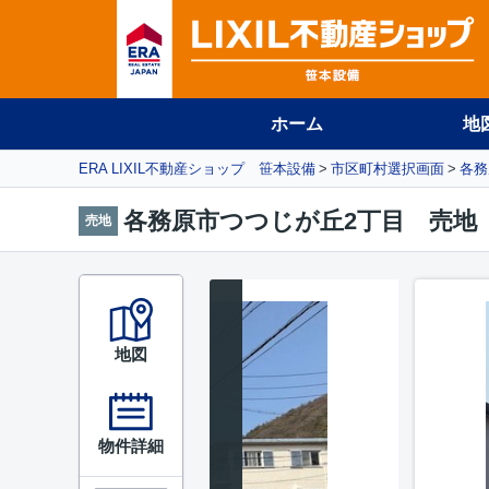
ホーム
地
ERA LIXIL不動産ショップ 笹本設備
市区町村選択画面
各務
各務原市つつじが丘2丁目 売地
売地
地図
物件詳細