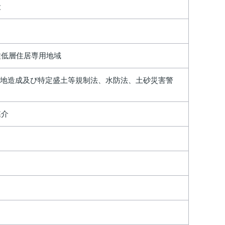
段
種低層住居専用地域
、宅地造成及び特定盛土等規制法、水防法、土砂災害警
媒介