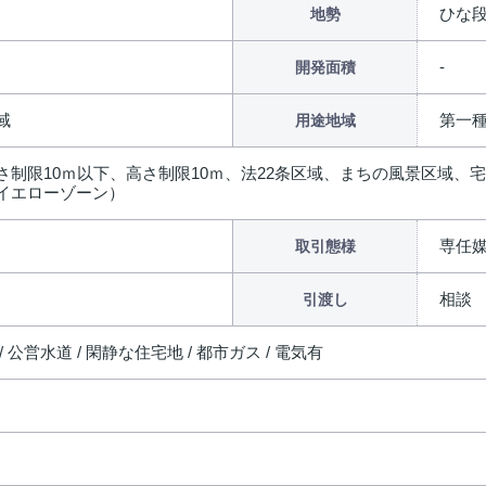
ひな
地勢
開発面積
域
第一
用途地域
さ制限10ｍ以下、高さ制限10ｍ、法22条区域、まちの風景区域
イエローゾーン）
専任
取引態様
相談
引渡し
/ 公営水道 / 閑静な住宅地 / 都市ガス / 電気有