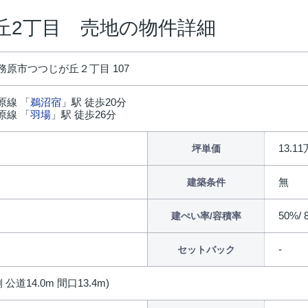
丘2丁目 売地の物件詳細
務原市つつじが丘２丁目 107
原線 「
鵜沼宿
」駅 徒歩20分
原線 「
羽場
」駅 徒歩26分
13.1
坪単価
無
建築条件
50%/ 
建ぺい率/容積率
セットバック
 公道14.0m 間口13.4m)