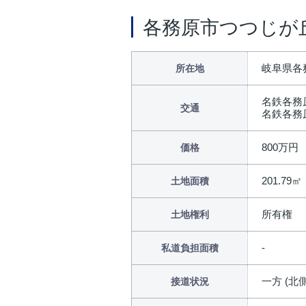
各務原市つつじが
岐阜県各
所在地
名鉄各務
交通
名鉄各務
800万円
価格
201.79㎡
土地面積
所有権
土地権利
私道負担面積
一方 (北側
接道状況