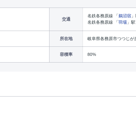
名鉄各務原線 「
鵜沼宿
」
交通
名鉄各務原線 「
羽場
」駅
所在地
岐阜県各務原市つつじが丘
容積率
80%