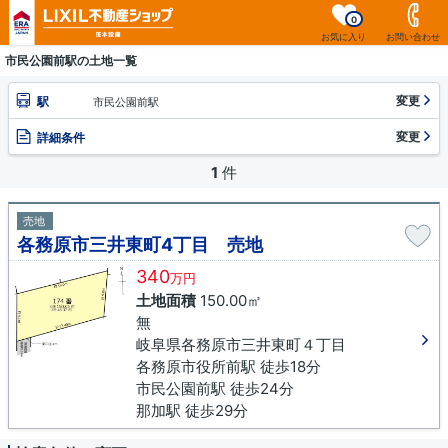
0
お気に入り
お問い合わせ
市民公園前駅の土地一覧
変更
駅
市民公園前駅
変更
詳細条件
1
件
売地
各務原市三井東町4丁目 売地
340
万円
土地面積
150.00㎡
無
岐阜県各務原市三井東町４丁目
各務原市役所前駅 徒歩18分
市民公園前駅 徒歩24分
那加駅 徒歩29分