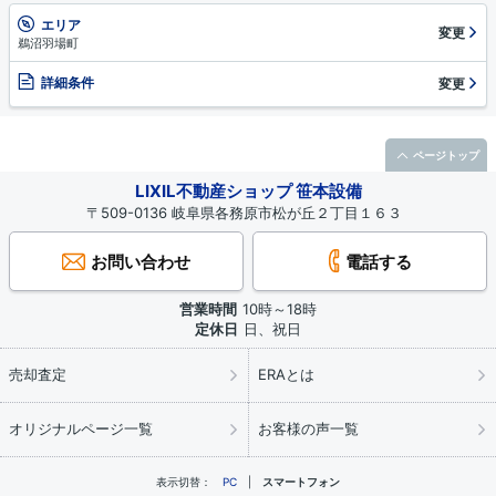
エリア
変更
鵜沼羽場町
詳細条件
変更
ページトップ
LIXIL不動産ショップ 笹本設備
〒509-0136 岐阜県各務原市松が丘２丁目１６３
お問い合わせ
電話する
営業時間
10時～18時
定休日
日、祝日
売却査定
ERAとは
オリジナルページ一覧
お客様の声一覧
表示切替：
PC
スマートフォン