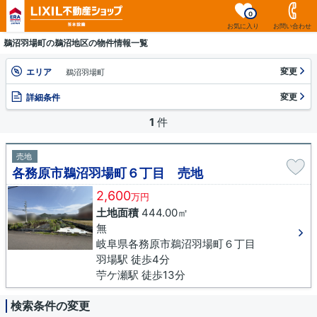
0
お気に入り
お問い合わせ
鵜沼羽場町の鵜沼地区の物件情報一覧
変更
エリア
鵜沼羽場町
変更
詳細条件
1
件
売地
各務原市鵜沼羽場町６丁目 売地
2,600
万円
土地面積
444.00㎡
無
岐阜県各務原市鵜沼羽場町６丁目
羽場駅 徒歩4分
苧ケ瀬駅 徒歩13分
検索条件の変更