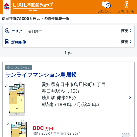
0
お気に入り
お問い合わせ
春日井市の1000万円以下の物件情報一覧
変更
エリア
春日井市
変更
詳細条件
1
件
中古マンション
サンライフマンション鳥居松
愛知県春日井市鳥居松町６丁目
春日井駅 徒歩15分
勝川駅 徒歩35分
9階建 / 1980年 7月(築46年)
800
万円
4階 / 2LDK /
専有面積
62.30㎡