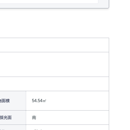
54.54㎡
物面積
南
採光面