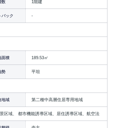
1階建
階数
トバック
189.53㎡
地面積
平坦
地勢
第二種中高層住居専用地域
途地域
風景区域、 都市機能誘導区域、居住誘導区域、航空法
売主
引態様