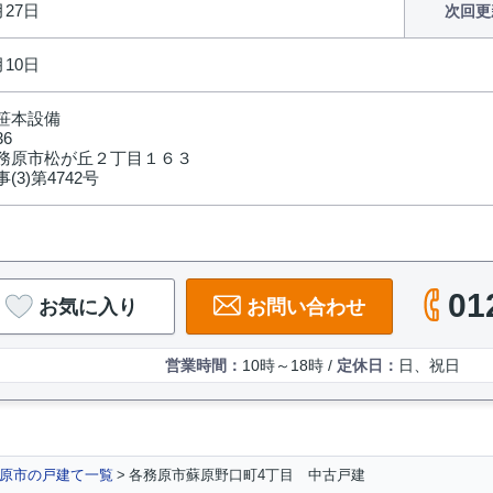
月27日
次回更
月10日
笹本設備
36
務原市松が丘２丁目１６３
(3)第4742号
01
お気に入り
お問い合わせ
営業時間：
10時～18時 /
定休日：
日、祝日
原市の戸建て一覧
各務原市蘇原野口町4丁目 中古戸建