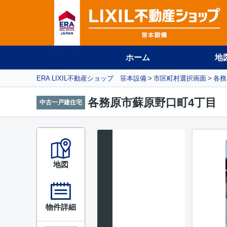
ホーム
地
ERA LIXIL不動産ショップ 笹本設備
市区町村選択画面
各務
各務原市蘇原野口町4丁目
中古一戸建住宅
地図
物件詳細