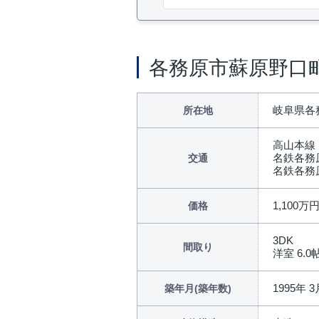
各務原市蘇原野口
岐阜県各務
所在地
高山本線
名鉄各務
交通
名鉄各務
1,100万
価格
3DK
間取り
洋室 6.0帖 
1995年 3
築年月(築年数)