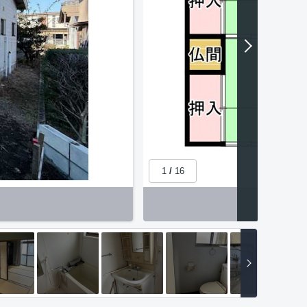
1
/
16