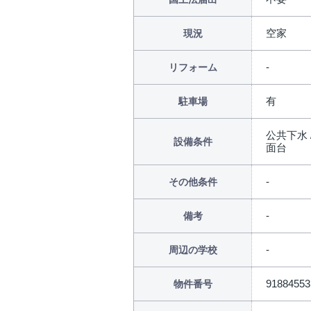
空家
現況
リフォーム
有
駐車場
公共下水 
設備条件
面台
その他条件
備考
周辺の学校
91884553
物件番号