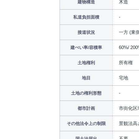
木造
建物構造
私道負担面積
一方 (東側
接道状況
60%/ 20
建ぺい率/容積率
所有権
土地権利
宅地
地目
土地の権利形態
市街化区
都市計画
景観法高
その他法令上の制限
不要
国土法届出