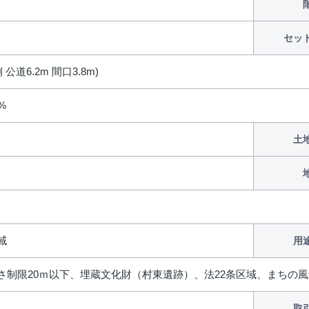
セッ
 公道6.2m 間口3.8m)
0%
土
域
用
さ制限20ｍ以下、埋蔵文化財（村東遺跡）、法22条区域、まちの
取