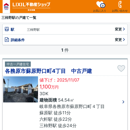
0
お気に入り
お問い合わせ
三柿野駅の戸建て一覧
変更
駅
三柿野駅
変更
詳細条件
1
件
中古一戸建住宅
各務原市蘇原野口町4丁目 中古戸建
値下げ：2025/11/07
1,100
万円
3DK
建物面積
54.54㎡
岐阜県各務原市蘇原野口町４丁目
蘇原駅 徒歩11分
六軒駅 徒歩22分
三柿野駅 徒歩24分