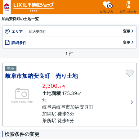
0
お気に入り
お問い合わせ
加納安良町の土地一覧
変更
エリア
加納安良町
変更
詳細条件
1
件
売地
岐阜市加納安良町 売り土地
2,300
万円
土地面積
175.39㎡
無
岐阜県岐阜市加納安良町
加納駅 徒歩3分
茶所駅 徒歩5分
検索条件の変更