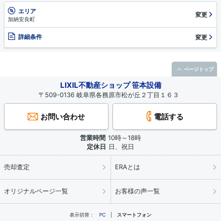
エリア
変更
加納安良町
詳細条件
変更
ページトップ
LIXIL不動産ショップ 笹本設備
〒509-0136 岐阜県各務原市松が丘２丁目１６３
お問い合わせ
電話する
営業時間
10時～18時
定休日
日、祝日
売却査定
ERAとは
オリジナルページ一覧
お客様の声一覧
表示切替：
PC
スマートフォン