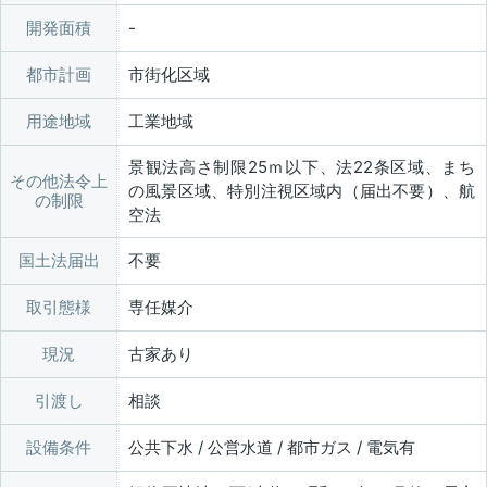
開発面積
都市計画
市街化区域
用途地域
工業地域
景観法高さ制限25ｍ以下、法22条区域、まち
その他法令上
の風景区域、特別注視区域内（届出不要）、航
の制限
空法
国土法届出
不要
取引態様
専任媒介
現況
古家あり
引渡し
相談
設備条件
公共下水 / 公営水道 / 都市ガス / 電気有