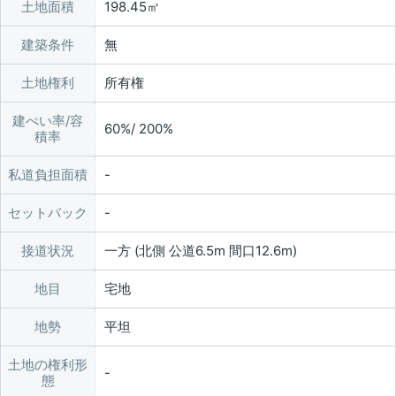
土地面積
198.45㎡
建築条件
無
土地権利
所有権
建ぺい率/容
60%/ 200%
積率
私道負担面積
セットバック
接道状況
一方 (北側 公道6.5m 間口12.6m)
地目
宅地
地勢
平坦
土地の権利形
態