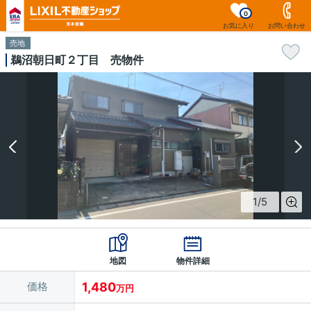
0
お気に入り
お問い合わせ
売地
鵜沼朝日町２丁目 売物件
1
/
5
地図
物件詳細
価格
1,480
万円