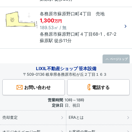
各務原市蘇原野口町4丁目 売地
1,300
万円
189.53㎡ / 無
各務原市
蘇原野口町
４丁目
68-1，67-2
蘇原駅 徒歩11分
ページトップ
LIXIL不動産ショップ 笹本設備
〒509-0136 岐阜県各務原市松が丘２丁目１６３
お問い合わせ
電話する
営業時間
10時～18時
定休日
日、祝日
売却査定
ERAとは
オリジナルページ一覧
お客様の声一覧