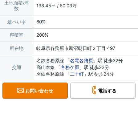
土地面積/坪
198.45㎡ / 60.03坪
数
建ぺい率
60%
容積率
200%
所在地
岐阜県各務原市鵜沼朝日町２丁目 497
名鉄各務原線 「
名電各務原
」駅 徒歩22分
交通
高山本線 「
各務ケ原
」駅 徒歩23分
名鉄各務原線 「
二十軒
」駅 徒歩24分
お問い合わせ
電話する