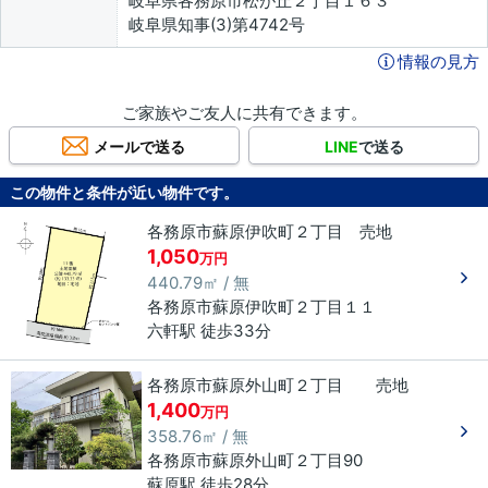
岐阜県各務原市松が丘２丁目１６３
岐阜県知事(3)第4742号
情報の見方
ご家族やご友人に共有できます。
メールで送る
LINE
で送る
この物件と条件が近い物件です。
各務原市蘇原伊吹町２丁目 売地
1,050
万円
440.79㎡ / 無
各務原市
蘇原伊吹町
２丁目
１１
六軒駅 徒歩33分
各務原市蘇原外山町２丁目 売地
1,400
万円
358.76㎡ / 無
各務原市
蘇原外山町
２丁目
90
蘇原駅 徒歩28分