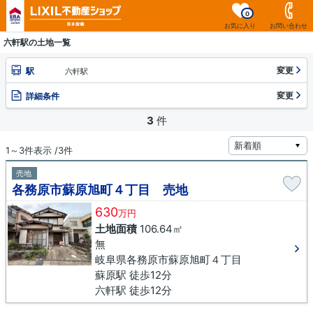
0
お気に入り
お問い合わせ
六軒駅の土地一覧
変更
駅
六軒駅
変更
詳細条件
3
件
1～3件表示 /3件
売地
各務原市蘇原旭町４丁目 売地
630
万円
土地面積
106.64㎡
無
岐阜県各務原市蘇原旭町４丁目
蘇原駅 徒歩12分
六軒駅 徒歩12分