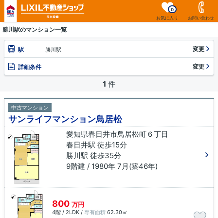
0
お気に入り
お問い合わせ
勝川駅のマンション一覧
変更
駅
勝川駅
変更
詳細条件
1
件
中古マンション
サンライフマンション鳥居松
愛知県春日井市鳥居松町６丁目
春日井駅 徒歩15分
勝川駅 徒歩35分
9階建 / 1980年 7月(築46年)
800
万円
4階 / 2LDK /
専有面積
62.30㎡