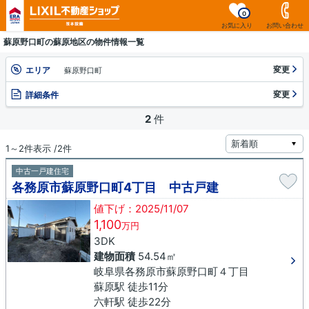
0
お気に入り
お問い合わせ
蘇原野口町の蘇原地区の物件情報一覧
変更
エリア
蘇原野口町
変更
詳細条件
2
件
1～2件表示 /2件
中古一戸建住宅
各務原市蘇原野口町4丁目 中古戸建
値下げ：2025/11/07
1,100
万円
3DK
建物面積
54.54㎡
岐阜県各務原市蘇原野口町４丁目
蘇原駅 徒歩11分
六軒駅 徒歩22分